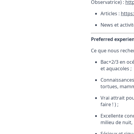
Observatrice) :
htt
Articles :
https:
News et activit
Preferred experie
Ce que nous reche
Bac+2/3 en océ
et aquacoles ;
Connaissances 
tortues, mamm
Vrai attrait po
faire ! ) ;
Excellente cond
milieu de nuit, 
Sérieux et rigu