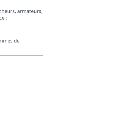
êcheurs, armateurs,
e ;
rammes de