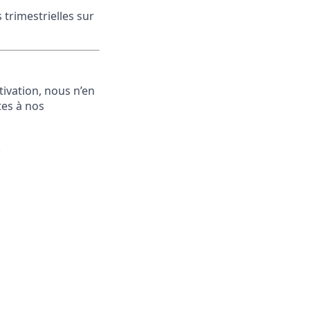
trimestrielles sur
ivation, nous n’en
tes à nos
.