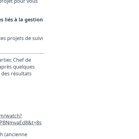
projet pour vous
liés à la gestion
s projets de suivi
rtier, Chef de
 après quelques
 des résultats
om/watch?
63PBNmvaEd8&t=8s
ah (ancienne