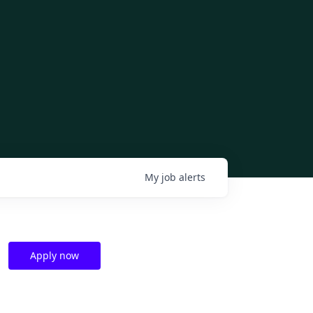
My
job
alerts
Apply now