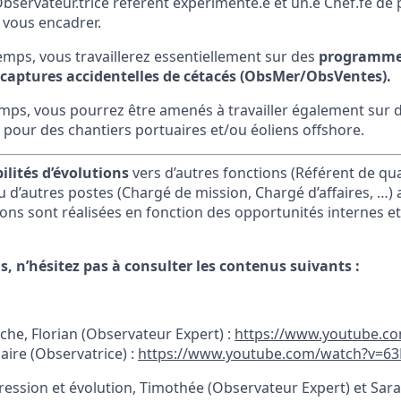
bservateur.trice référent expérimenté.e et un.e Chef.fe de 
 vous encadrer.
mps, vous travaillerez essentiellement sur des
programmes 
captures accidentelles de cétacés
(ObsMer/ObsVentes).
ps, vous pourrez être amenés à travailler également sur de
our des chantiers portuaires et/ou éoliens offshore.
bilités d’évolutions
vers d’autres fonctions (Référent de qua
 d’autres postes (Chargé de mission, Chargé d’affaires, …)
ons sont réalisées en fonction des opportunités internes et
s, n’hésitez pas à consulter les contenus suivants :
che, Florian (Observateur Expert) :
https://www.youtube.c
laire (Observatrice) :
https://www.youtube.com/watch?v=
ression et évolution, Timothée (Observateur Expert) et Sar