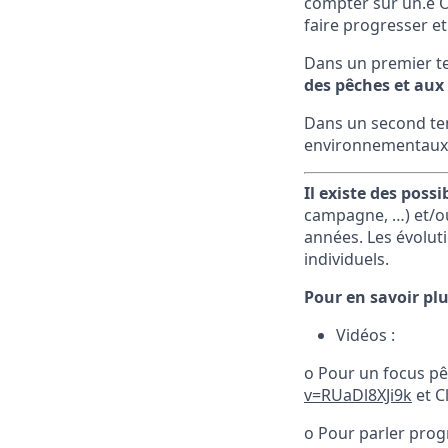
compter sur un.e O
faire progresser et
Dans un premier te
des pêches et aux 
Dans un second tem
environnementaux p
Il existe des possi
campagne, …) et/ou
années. Les évoluti
individuels.
Pour en savoir plu
Vidéos :
o Pour un focus pê
v=RUaDl8XJi9k
et C
o Pour parler prog