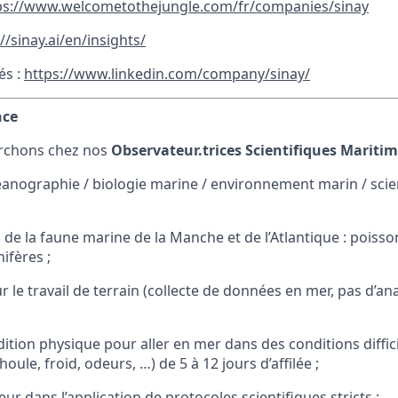
ps://www.welcometothejungle.com/fr/companies/sinay
//sinay.ai/en/insights/
és :
https://www.linkedin.com/company/sinay/
nce
rchons chez nos
Observateur.trices Scientifiques Maritim
anographie / biologie marine / environnement marin / scie
de la faune marine de la Manche et de l’Atlantique : poisso
ifères ;
ur le travail de terrain (collecte de données en mer, pas d’a
ition physique pour aller en mer dans des conditions diffici
houle, froid, odeurs, …) de 5 à 12 jours d’affilée ;
eur dans l’application de protocoles scientifiques stricts ;