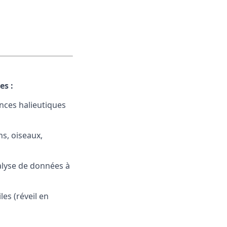
es :
nces halieutiques
ns, oiseaux,
nalyse de données à
les (réveil en